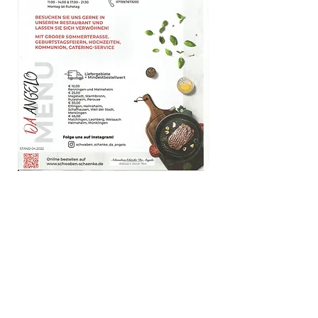
STANDORT & ÖFFNUNGSZEITEN
ADRESSE
Weil-der-Städter-Str. 45
71272 Renningen
Tel.:
+49 7159 - 1673202