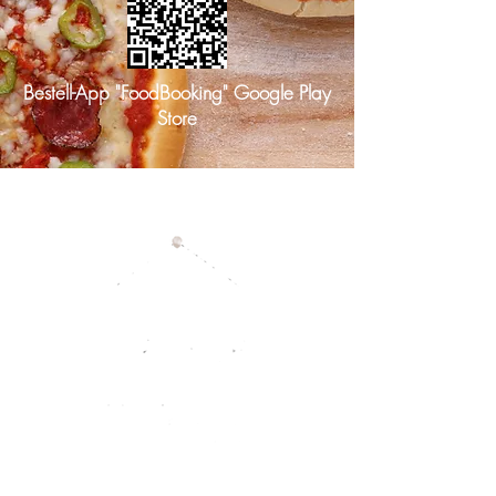
Bestell-App "FoodBooking" Google Play
Store