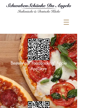
Bestell-App "FoodBooking" Apple
AppStore